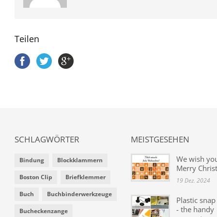
Teilen
SCHLAGWÖRTER
MEISTGESEHEN
We wish yo
Bindung
Blockklammern
Merry Chris
Boston Clip
Briefklemmer
19 Dez. 2024
Buch
Buchbinderwerkzeuge
Plastic snap
- the handy
Bucheckenzange