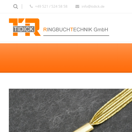
+49 521 / 524 58 58
info@tidick.de