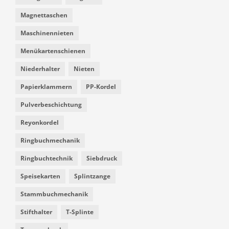
Magnettaschen
Maschinennieten
Menükartenschienen
Niederhalter
Nieten
Papierklammern
PP-Kordel
Pulverbeschichtung
Reyonkordel
Ringbuchmechanik
Ringbuchtechnik
Siebdruck
Speisekarten
Splintzange
Stammbuchmechanik
Stifthalter
T-Splinte