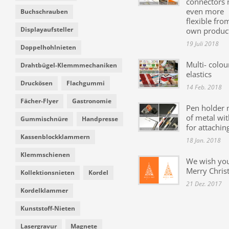
connectors
even more
Buchschrauben
flexible fro
Displayaufsteller
own produc
19 Juli 2018
Doppelhohlnieten
Multi- colou
Drahtbügel-Klemmmechaniken
elastics
Druckösen
Flachgummi
14 Feb. 2018
Fächer-Flyer
Gastronomie
Pen holder
of metal wit
Gummischnüre
Handpresse
for attachin
Kassenblockklammern
18 Jan. 2018
Klemmschienen
We wish yo
Merry Chris
Kollektionsnieten
Kordel
21 Dez. 2017
Kordelklammer
Kunststoff-Nieten
Lasergravur
Magnete