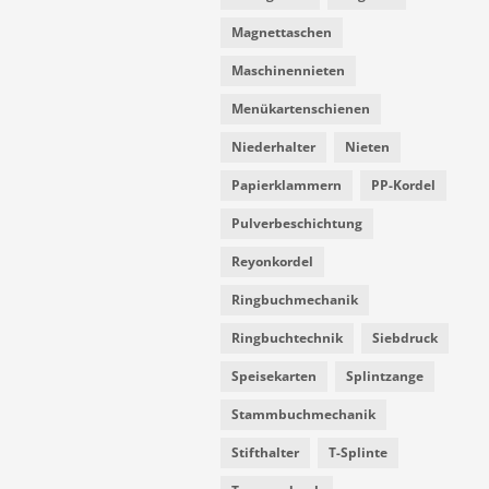
Magnettaschen
Maschinennieten
Menükartenschienen
Niederhalter
Nieten
Papierklammern
PP-Kordel
Pulverbeschichtung
Reyonkordel
Ringbuchmechanik
Ringbuchtechnik
Siebdruck
Speisekarten
Splintzange
Stammbuchmechanik
Stifthalter
T-Splinte