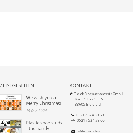
MEISTGESEHEN
KONTAKT
Tidick Ringbuchtechnik GmbH
We wish you a
Karl-Peters-Str. 5
Merry Christmas!
33605 Bielefeld
19 Dez. 2024
0521 / 524 58 58
0521 / 524 58 00
Plastic snap studs
- the handy
E-Mail senden