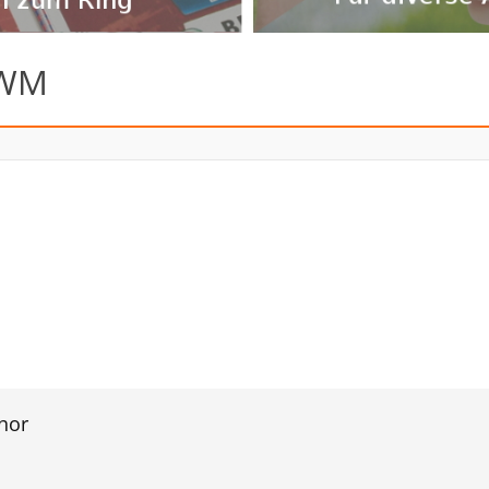
 WM
hor