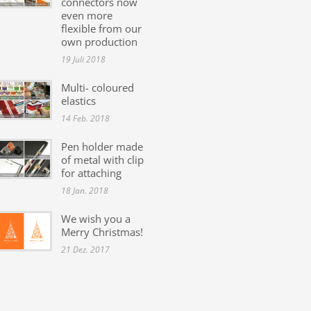
connectors now
even more
flexible from our
own production
19 Juli 2018
Multi- coloured
elastics
14 Feb. 2018
Pen holder made
of metal with clip
for attaching
18 Jan. 2018
We wish you a
Merry Christmas!
21 Dez. 2017