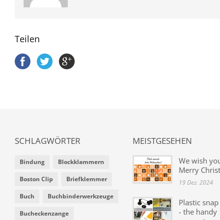
Teilen
SCHLAGWÖRTER
MEISTGESEHEN
We wish yo
Bindung
Blockklammern
Merry Chris
Boston Clip
Briefklemmer
19 Dez. 2024
Buch
Buchbinderwerkzeuge
Plastic snap
- the handy
Bucheckenzange