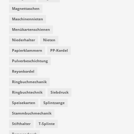
Magnettaschen
Maschinennieten
Menükartenschienen
Niederhalter
Nieten
Papierklammern
PP-Kordel
Pulverbeschichtung
Reyonkordel
Ringbuchmechanik
Ringbuchtechnik
Siebdruck
Speisekarten
Splintzange
Stammbuchmechanik
Stifthalter
T-Splinte