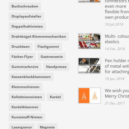
connectors
even more
Buchschrauben
flexible fro
Displayaufsteller
own produc
19 Juli 2018
Doppelhohlnieten
Multi- colou
Drahtbügel-Klemmmechaniken
elastics
Druckösen
Flachgummi
14 Feb. 2018
Fächer-Flyer
Gastronomie
Pen holder
of metal wit
Gummischnüre
Handpresse
for attachin
Kassenblockklammern
18 Jan. 2018
Klemmschienen
We wish yo
Merry Chris
Kollektionsnieten
Kordel
21 Dez. 2017
Kordelklammer
Kunststoff-Nieten
Lasergravur
Magnete