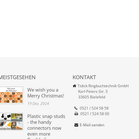
MEISTGESEHEN
KONTAKT
Tidick Ringbuchtechnik GmbH
We wish you a
Karl-Peters-Str. 5
Merry Christmas!
33605 Bielefeld
19 Dez. 2024
0521 / 524 58 58
0521 / 524 58 00
Plastic snap studs
- the handy
E-Mail senden
connectors now
even more