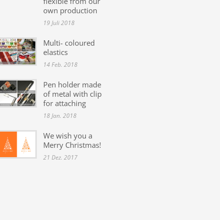
flexible from our
own production
19 Juli 2018
Multi- coloured
elastics
14 Feb. 2018
Pen holder made
of metal with clip
for attaching
18 Jan. 2018
We wish you a
Merry Christmas!
21 Dez. 2017