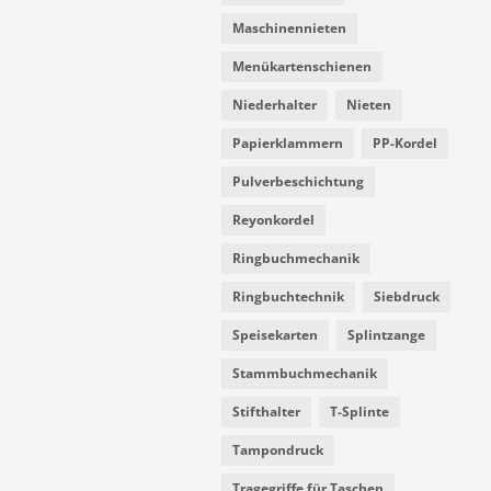
Maschinennieten
Menükartenschienen
Niederhalter
Nieten
Papierklammern
PP-Kordel
Pulverbeschichtung
Reyonkordel
Ringbuchmechanik
Ringbuchtechnik
Siebdruck
Speisekarten
Splintzange
Stammbuchmechanik
Stifthalter
T-Splinte
Tampondruck
Tragegriffe für Taschen