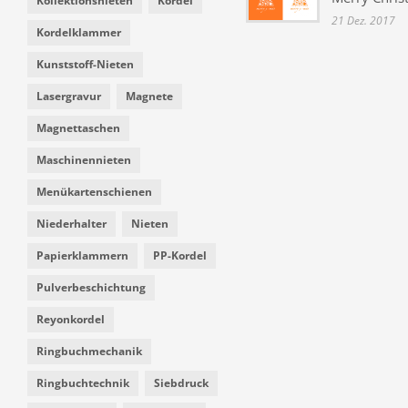
Kollektionsnieten
Kordel
21 Dez. 2017
Kordelklammer
Kunststoff-Nieten
Lasergravur
Magnete
Magnettaschen
Maschinennieten
Menükartenschienen
Niederhalter
Nieten
Papierklammern
PP-Kordel
Pulverbeschichtung
Reyonkordel
Ringbuchmechanik
Ringbuchtechnik
Siebdruck