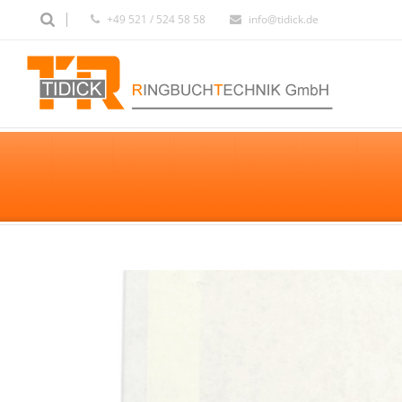
+49 521 / 524 58 58
info@tidick.de