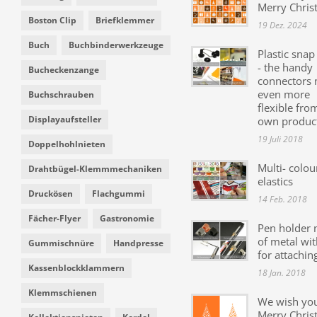
Merry Chris
Boston Clip
Briefklemmer
19 Dez. 2024
Buch
Buchbinderwerkzeuge
Plastic snap
- the handy
Bucheckenzange
connectors
even more
Buchschrauben
flexible fro
Displayaufsteller
own produc
19 Juli 2018
Doppelhohlnieten
Multi- colou
Drahtbügel-Klemmmechaniken
elastics
Druckösen
Flachgummi
14 Feb. 2018
Fächer-Flyer
Gastronomie
Pen holder
of metal wit
Gummischnüre
Handpresse
for attachin
Kassenblockklammern
18 Jan. 2018
Klemmschienen
We wish yo
Merry Chris