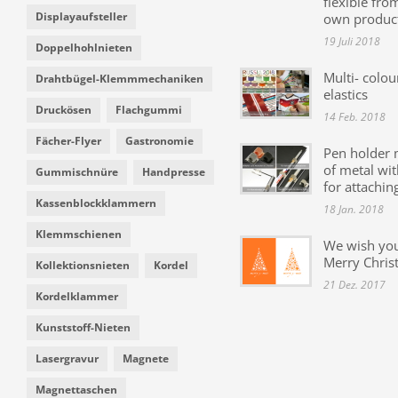
flexible fro
Displayaufsteller
own produc
19 Juli 2018
Doppelhohlnieten
Multi- colou
Drahtbügel-Klemmmechaniken
elastics
Druckösen
Flachgummi
14 Feb. 2018
Fächer-Flyer
Gastronomie
Pen holder
of metal wit
Gummischnüre
Handpresse
for attachin
Kassenblockklammern
18 Jan. 2018
Klemmschienen
We wish yo
Merry Chris
Kollektionsnieten
Kordel
21 Dez. 2017
Kordelklammer
Kunststoff-Nieten
Lasergravur
Magnete
Magnettaschen