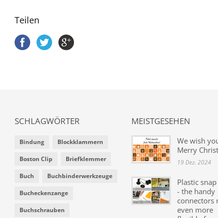
Teilen
SCHLAGWÖRTER
MEISTGESEHEN
We wish yo
Bindung
Blockklammern
Merry Chris
Boston Clip
Briefklemmer
19 Dez. 2024
Buch
Buchbinderwerkzeuge
Plastic snap
- the handy
Bucheckenzange
connectors
even more
Buchschrauben