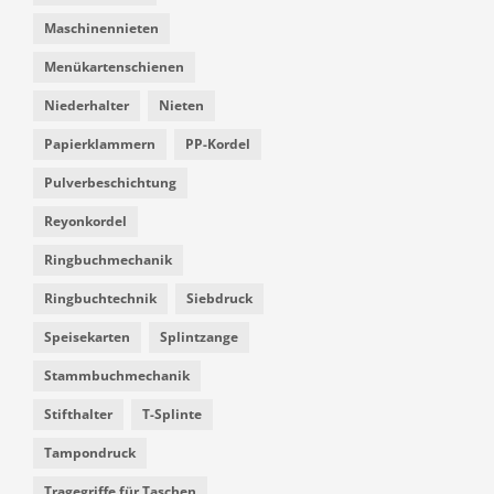
Maschinennieten
Menükartenschienen
Niederhalter
Nieten
Papierklammern
PP-Kordel
Pulverbeschichtung
Reyonkordel
Ringbuchmechanik
Ringbuchtechnik
Siebdruck
Speisekarten
Splintzange
Stammbuchmechanik
Stifthalter
T-Splinte
Tampondruck
Tragegriffe für Taschen