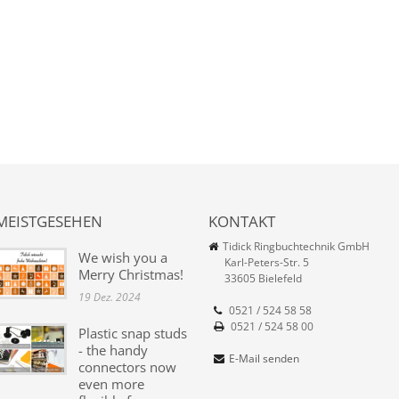
MEISTGESEHEN
KONTAKT
Tidick Ringbuchtechnik GmbH
We wish you a
Karl-Peters-Str. 5
Merry Christmas!
33605 Bielefeld
19 Dez. 2024
0521 / 524 58 58
0521 / 524 58 00
Plastic snap studs
- the handy
E-Mail senden
connectors now
even more