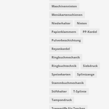
Maschinennieten
Menükartenschienen
Niederhalter
Nieten
Papierklammern
PP-Kordel
Pulverbeschichtung
Reyonkordel
Ringbuchmechanik
Ringbuchtechnik
Siebdruck
Speisekarten
Splintzange
Stammbuchmechanik
Stifthalter
T-Splinte
Tampondruck
Tragegriffe für Taschen