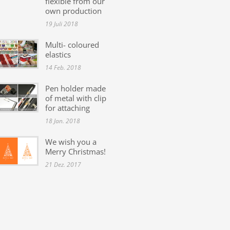
flexible from our
own production
19 Juli 2018
Multi- coloured
elastics
14 Feb. 2018
Pen holder made
of metal with clip
for attaching
18 Jan. 2018
We wish you a
Merry Christmas!
21 Dez. 2017