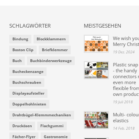
SCHLAGWÖRTER
MEISTGESEHEN
We wish yo
Bindung
Blockklammern
Merry Chris
Boston Clip
Briefklemmer
19 Dez. 2024
Buch
Buchbinderwerkzeuge
Plastic snap
- the handy
Bucheckenzange
connectors
even more
Buchschrauben
flexible fro
Displayaufsteller
own produc
19 Juli 2018
Doppelhohlnieten
Multi- colou
Drahtbügel-Klemmmechaniken
elastics
Druckösen
Flachgummi
14 Feb. 2018
Fächer-Flyer
Gastronomie