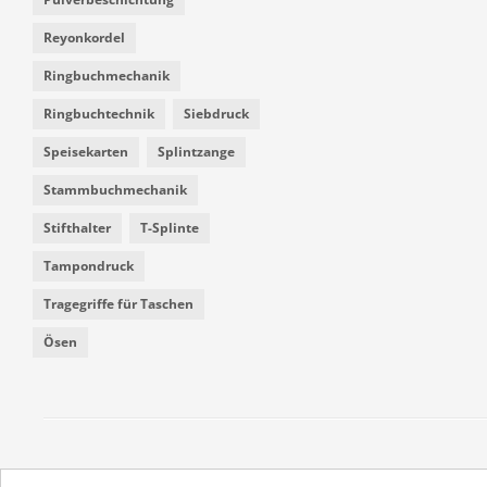
Reyonkordel
Ringbuchmechanik
Ringbuchtechnik
Siebdruck
Speisekarten
Splintzange
Stammbuchmechanik
Stifthalter
T-Splinte
Tampondruck
Tragegriffe für Taschen
Ösen