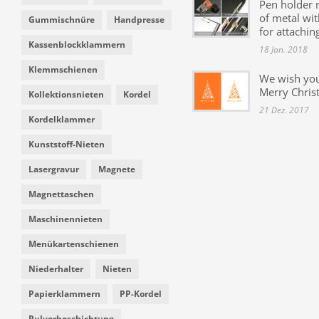
Pen holder
of metal wit
Gummischnüre
Handpresse
for attachin
Kassenblockklammern
18 Jan. 2018
Klemmschienen
We wish yo
Merry Chris
Kollektionsnieten
Kordel
21 Dez. 2017
Kordelklammer
Kunststoff-Nieten
Lasergravur
Magnete
Magnettaschen
Maschinennieten
Menükartenschienen
Niederhalter
Nieten
Papierklammern
PP-Kordel
Pulverbeschichtung