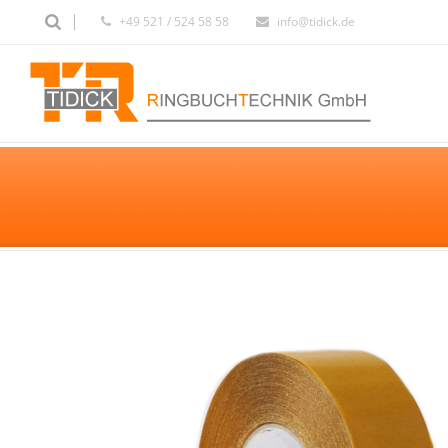
+49 521 / 524 58 58
info@tidick.de