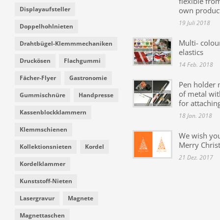
flexible fro
Displayaufsteller
own produc
19 Juli 2018
Doppelhohlnieten
Multi- colou
Drahtbügel-Klemmmechaniken
elastics
Druckösen
Flachgummi
14 Feb. 2018
Fächer-Flyer
Gastronomie
Pen holder
of metal wit
Gummischnüre
Handpresse
for attachin
Kassenblockklammern
18 Jan. 2018
Klemmschienen
We wish yo
Merry Chris
Kollektionsnieten
Kordel
21 Dez. 2017
Kordelklammer
Kunststoff-Nieten
Lasergravur
Magnete
Magnettaschen