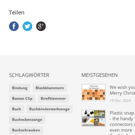
Teilen
SCHLAGWÖRTER
MEISTGESEHEN
We wish yo
Bindung
Blockklammern
Merry Chris
Boston Clip
Briefklemmer
19 Dez. 2024
Buch
Buchbinderwerkzeuge
Plastic snap
- the handy
Bucheckenzange
connectors
even more
Buchschrauben