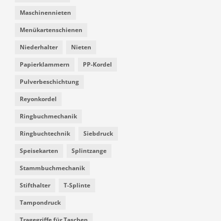
Maschinennieten
Menükartenschienen
Niederhalter
Nieten
Papierklammern
PP-Kordel
Pulverbeschichtung
Reyonkordel
Ringbuchmechanik
Ringbuchtechnik
Siebdruck
Speisekarten
Splintzange
Stammbuchmechanik
Stifthalter
T-Splinte
Tampondruck
Tragegriffe für Taschen