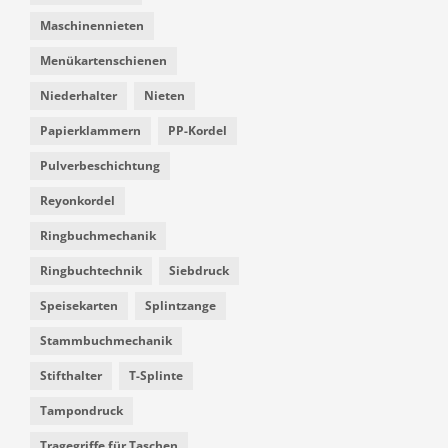
Maschinennieten
Menükartenschienen
Niederhalter
Nieten
Papierklammern
PP-Kordel
Pulverbeschichtung
Reyonkordel
Ringbuchmechanik
Ringbuchtechnik
Siebdruck
Speisekarten
Splintzange
Stammbuchmechanik
Stifthalter
T-Splinte
Tampondruck
Tragegriffe für Taschen