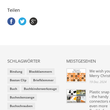
Teilen
SCHLAGWÖRTER
MEISTGESEHEN
We wish yo
Bindung
Blockklammern
Merry Chris
Boston Clip
Briefklemmer
19 Dez. 2024
Buch
Buchbinderwerkzeuge
Plastic snap
- the handy
Bucheckenzange
connectors
even more
Buchschrauben