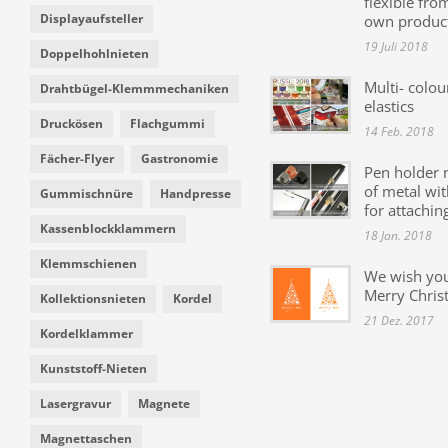
flexible fro
Displayaufsteller
own produc
19 Juli 2018
Doppelhohlnieten
Multi- colou
Drahtbügel-Klemmmechaniken
elastics
Druckösen
Flachgummi
14 Feb. 2018
Fächer-Flyer
Gastronomie
Pen holder
of metal wit
Gummischnüre
Handpresse
for attachin
Kassenblockklammern
18 Jan. 2018
Klemmschienen
We wish yo
Merry Chris
Kollektionsnieten
Kordel
21 Dez. 2017
Kordelklammer
Kunststoff-Nieten
Lasergravur
Magnete
Magnettaschen