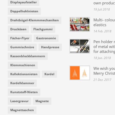
Displayaufsteller
own produc
19 Juli 2018
Doppelhohlnieten
Multi- colou
Drahtbügel-Klemmmechaniken
elastics
Druckösen
Flachgummi
14 Feb. 2018
Fächer-Flyer
Gastronomie
Pen holder
of metal wit
Gummischnüre
Handpresse
for attachin
Kassenblockklammern
18 Jan. 2018
Klemmschienen
We wish yo
Merry Chris
Kollektionsnieten
Kordel
21 Dez. 2017
Kordelklammer
Kunststoff-Nieten
Lasergravur
Magnete
Magnettaschen