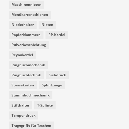
Maschinennieten
Menükartenschienen
Niederhalter
Nieten
Papierklammern
PP-Kordel
Pulverbeschichtung
Reyonkordel
Ringbuchmechanik
Ringbuchtechnik
Siebdruck
Speisekarten
Splintzange
Stammbuchmechanik
Stifthalter
T-Splinte
Tampondruck
Tragegriffe für Taschen