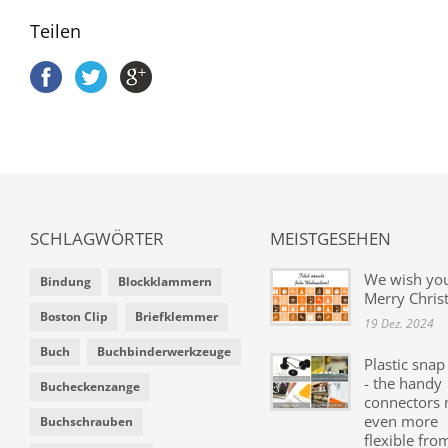
Teilen
SCHLAGWÖRTER
MEISTGESEHEN
We wish yo
Bindung
Blockklammern
Merry Chris
Boston Clip
Briefklemmer
19 Dez. 2024
Buch
Buchbinderwerkzeuge
Plastic snap
- the handy
Bucheckenzange
connectors
even more
Buchschrauben
flexible fro