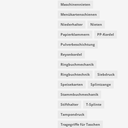
Maschinennieten
Menükartenschienen
Niederhalter
Nieten
Papierklammern
PP-Kordel
Pulverbeschichtung
Reyonkordel
Ringbuchmechanik
Ringbuchtechnik
Siebdruck
Speisekarten
Splintzange
Stammbuchmechanik
Stifthalter
T-Splinte
Tampondruck
Tragegriffe für Taschen