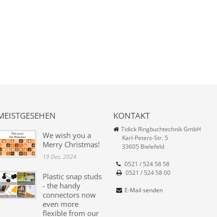
MEISTGESEHEN
KONTAKT
Tidick Ringbuchtechnik GmbH
We wish you a
Karl-Peters-Str. 5
Merry Christmas!
33605 Bielefeld
19 Dez. 2024
0521 / 524 58 58
0521 / 524 58 00
Plastic snap studs
- the handy
E-Mail senden
connectors now
even more
flexible from our