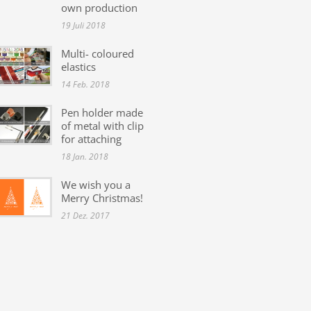
own production
19 Juli 2018
Multi- coloured
elastics
14 Feb. 2018
Pen holder made
of metal with clip
for attaching
18 Jan. 2018
We wish you a
Merry Christmas!
21 Dez. 2017