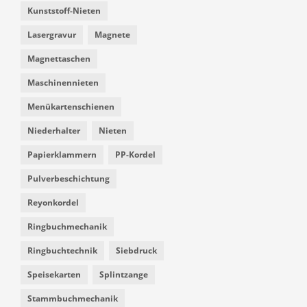
Kunststoff-Nieten
Lasergravur
Magnete
Magnettaschen
Maschinennieten
Menükartenschienen
Niederhalter
Nieten
Papierklammern
PP-Kordel
Pulverbeschichtung
Reyonkordel
Ringbuchmechanik
Ringbuchtechnik
Siebdruck
Speisekarten
Splintzange
Stammbuchmechanik