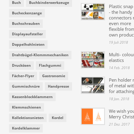
Buch
Buchbinderwerkzeuge
Plastic snap
- the handy
Bucheckenzange
connectors
even more
Buchschrauben
flexible fro
Displayaufsteller
own produc
19 Juli 2018
Doppelhohlnieten
Multi- colou
Drahtbügel-Klemmmechaniken
elastics
Druckösen
Flachgummi
14 Feb. 2018
Fächer-Flyer
Gastronomie
Pen holder
of metal wit
Gummischnüre
Handpresse
for attachin
Kassenblockklammern
18 Jan. 2018
Klemmschienen
We wish yo
Merry Chris
Kollektionsnieten
Kordel
21 Dez. 2017
Kordelklammer