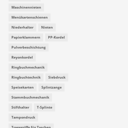
Maschinennieten
Menükartenschienen
Niederhalter
Nieten
Papierklammern
PP-Kordel
Pulverbeschichtung
Reyonkordel
Ringbuchmechanik
Ringbuchtechnik
Siebdruck
Speisekarten
Splintzange
Stammbuchmechanik
Stifthalter
T-Splinte
Tampondruck
Tragegriffe für Taschen