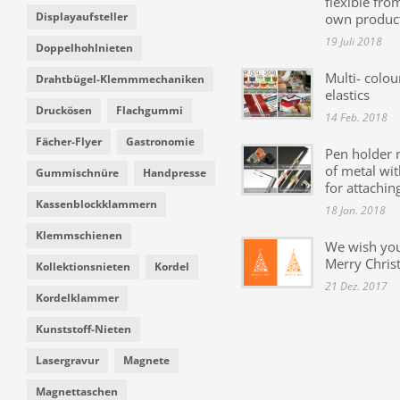
flexible fro
Displayaufsteller
own produc
19 Juli 2018
Doppelhohlnieten
Multi- colou
Drahtbügel-Klemmmechaniken
elastics
Druckösen
Flachgummi
14 Feb. 2018
Fächer-Flyer
Gastronomie
Pen holder
of metal wit
Gummischnüre
Handpresse
for attachin
Kassenblockklammern
18 Jan. 2018
Klemmschienen
We wish yo
Merry Chris
Kollektionsnieten
Kordel
21 Dez. 2017
Kordelklammer
Kunststoff-Nieten
Lasergravur
Magnete
Magnettaschen