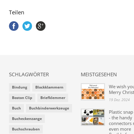
Teilen
SCHLAGWÖRTER
MEISTGESEHEN
We wish yo
Bindung
Blockklammern
Merry Chris
Boston Clip
Briefklemmer
19 Dez. 2024
Buch
Buchbinderwerkzeuge
Plastic snap
- the handy
Bucheckenzange
connectors
even more
Buchschrauben