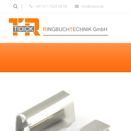
+49 521 / 524 58 58
info@tidick.de