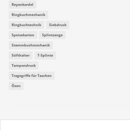
Reyonkordel
Ringbuchmechanik
Ringbuchtechnik
Siebdruck
Speisekarten
Splintzange
Stammbuchmechanik
Stifthalter
T-Splinte
Tampondruck
Tragegriffe für Taschen
Ösen