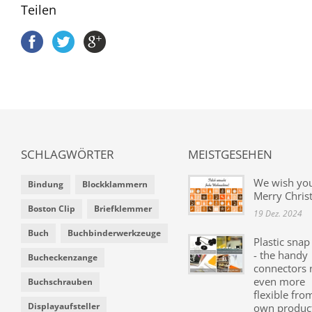
Teilen
SCHLAGWÖRTER
MEISTGESEHEN
We wish yo
Bindung
Blockklammern
Merry Chris
Boston Clip
Briefklemmer
19 Dez. 2024
Buch
Buchbinderwerkzeuge
Plastic snap
- the handy
Bucheckenzange
connectors
even more
Buchschrauben
flexible fro
Displayaufsteller
own produc