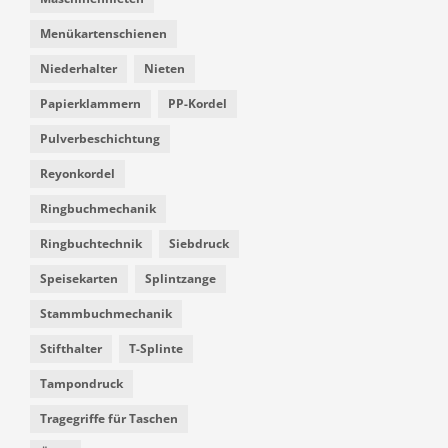
Menükartenschienen
Niederhalter
Nieten
Papierklammern
PP-Kordel
Pulverbeschichtung
Reyonkordel
Ringbuchmechanik
Ringbuchtechnik
Siebdruck
Speisekarten
Splintzange
Stammbuchmechanik
Stifthalter
T-Splinte
Tampondruck
Tragegriffe für Taschen