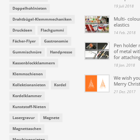
19 Juli 2018
Doppelhohlnieten
Multi- colou
Drahtbügel-Klemmmechaniken
elastics
Druckösen
Flachgummi
14 Feb. 2018
Fächer-Flyer
Gastronomie
Pen holder
of metal wit
Gummischnüre
Handpresse
for attachin
Kassenblockklammern
18 Jan. 2018
Klemmschienen
We wish yo
Merry Chris
Kollektionsnieten
Kordel
21 Dez. 2017
Kordelklammer
Kunststoff-Nieten
Lasergravur
Magnete
Magnettaschen
Maschinennieten