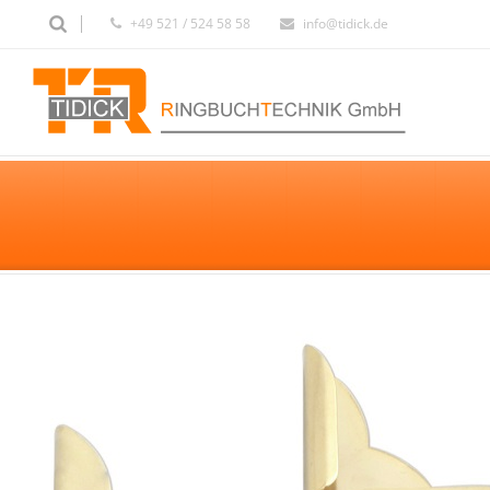
+49 521 / 524 58 58
info@tidick.de