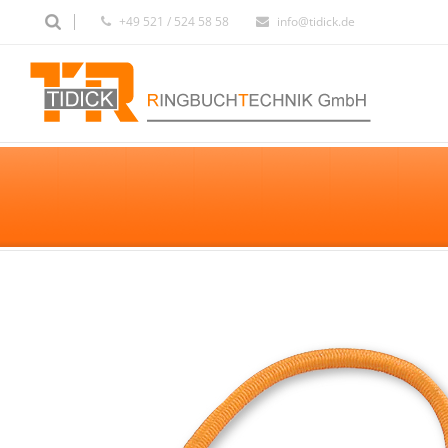
+49 521 / 524 58 58
info@tidick.de