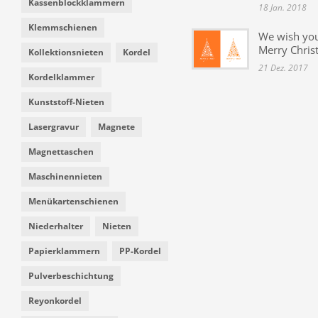
Kassenblockklammern
18 Jan. 2018
Klemmschienen
We wish yo
Merry Chris
Kollektionsnieten
Kordel
21 Dez. 2017
Kordelklammer
Kunststoff-Nieten
Lasergravur
Magnete
Magnettaschen
Maschinennieten
Menükartenschienen
Niederhalter
Nieten
Papierklammern
PP-Kordel
Pulverbeschichtung
Reyonkordel