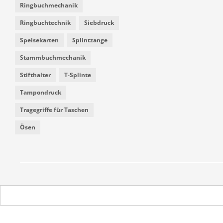
Ringbuchmechanik
Ringbuchtechnik
Siebdruck
Speisekarten
Splintzange
Stammbuchmechanik
Stifthalter
T-Splinte
Tampondruck
Tragegriffe für Taschen
Ösen