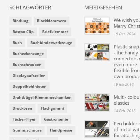
SCHLAGWÖRTER
MEISTGESEHEN
We wish yo
Bindung
Blockklammern
Merry Chris
Boston Clip
Briefklemmer
19 Dez. 2024
Buch
Buchbinderwerkzeuge
Plastic snap
- the handy
Bucheckenzange
connectors
even more
Buchschrauben
flexible fro
Displayaufsteller
own produc
19 Juli 2018
Doppelhohlnieten
Multi- colou
Drahtbügel-Klemmmechaniken
elastics
Druckösen
Flachgummi
14 Feb. 2018
Fächer-Flyer
Gastronomie
Pen holder
of metal wit
Gummischnüre
Handpresse
for attachin