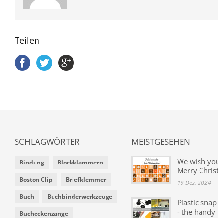
Teilen
SCHLAGWÖRTER
MEISTGESEHEN
We wish yo
Bindung
Blockklammern
Merry Chris
Boston Clip
Briefklemmer
19 Dez. 2024
Buch
Buchbinderwerkzeuge
Plastic snap
- the handy
Bucheckenzange