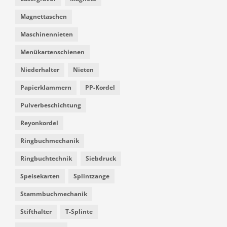
Magnettaschen
Maschinennieten
Menükartenschienen
Niederhalter
Nieten
Papierklammern
PP-Kordel
Pulverbeschichtung
Reyonkordel
Ringbuchmechanik
Ringbuchtechnik
Siebdruck
Speisekarten
Splintzange
Stammbuchmechanik
Stifthalter
T-Splinte