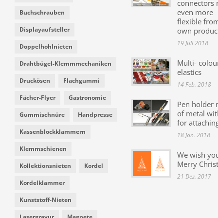
connectors
even more
Buchschrauben
flexible fro
Displayaufsteller
own produc
19 Juli 2018
Doppelhohlnieten
Multi- colou
Drahtbügel-Klemmmechaniken
elastics
Druckösen
Flachgummi
14 Feb. 2018
Fächer-Flyer
Gastronomie
Pen holder
of metal wit
Gummischnüre
Handpresse
for attachin
Kassenblockklammern
18 Jan. 2018
Klemmschienen
We wish yo
Merry Chris
Kollektionsnieten
Kordel
21 Dez. 2017
Kordelklammer
Kunststoff-Nieten
Lasergravur
Magnete