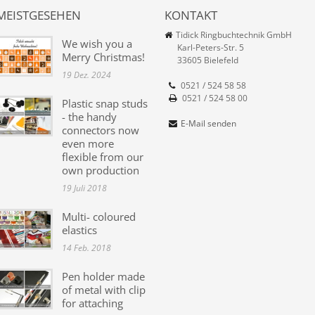
MEISTGESEHEN
KONTAKT
Tidick Ringbuchtechnik GmbH
We wish you a
Karl-Peters-Str. 5
Merry Christmas!
33605 Bielefeld
19 Dez. 2024
0521 / 524 58 58
0521 / 524 58 00
Plastic snap studs
- the handy
E-Mail senden
connectors now
even more
flexible from our
own production
19 Juli 2018
Multi- coloured
elastics
14 Feb. 2018
Pen holder made
of metal with clip
for attaching