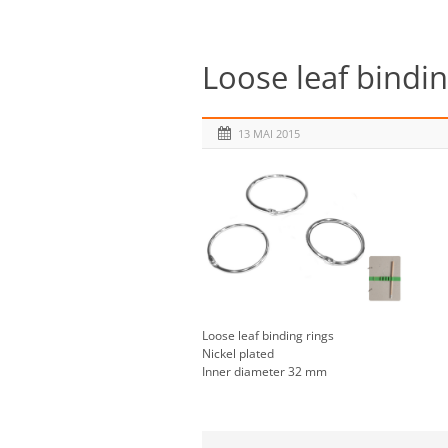
Loose leaf bindi
13 MAI 2015
Loose leaf binding rings
Nickel plated
Inner diameter 32 mm