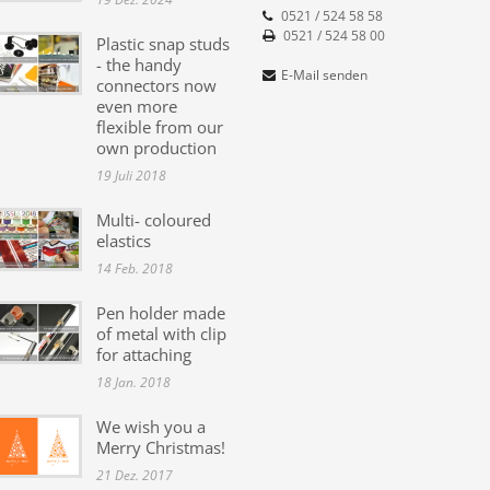
0521 / 524 58 58
0521 / 524 58 00
Plastic snap studs
- the handy
E-Mail senden
connectors now
even more
flexible from our
own production
19 Juli 2018
Multi- coloured
elastics
14 Feb. 2018
Pen holder made
of metal with clip
for attaching
18 Jan. 2018
We wish you a
Merry Christmas!
21 Dez. 2017