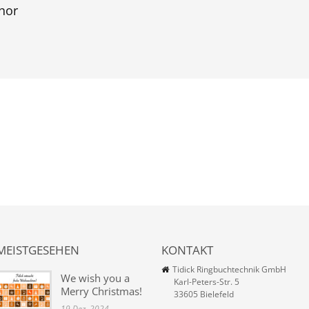
hor
MEISTGESEHEN
KONTAKT
Tidick Ringbuchtechnik GmbH
We wish you a
Karl-Peters-Str. 5
Merry Christmas!
33605 Bielefeld
19 Dez. 2024