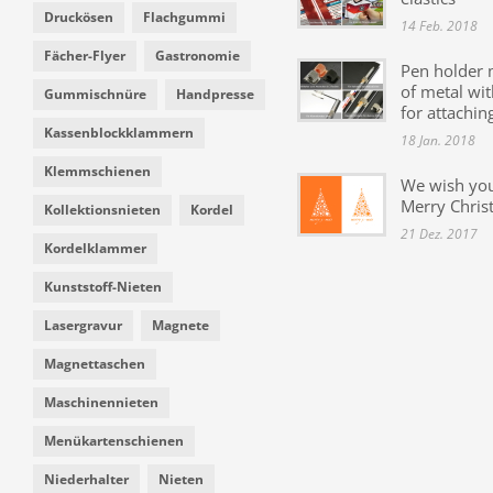
Druckösen
Flachgummi
14 Feb. 2018
Fächer-Flyer
Gastronomie
Pen holder
of metal wit
Gummischnüre
Handpresse
for attachin
Kassenblockklammern
18 Jan. 2018
Klemmschienen
We wish yo
Merry Chris
Kollektionsnieten
Kordel
21 Dez. 2017
Kordelklammer
Kunststoff-Nieten
Lasergravur
Magnete
Magnettaschen
Maschinennieten
Menükartenschienen
Niederhalter
Nieten