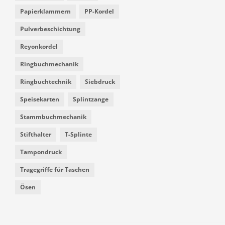
Papierklammern
PP-Kordel
Pulverbeschichtung
Reyonkordel
Ringbuchmechanik
Ringbuchtechnik
Siebdruck
Speisekarten
Splintzange
Stammbuchmechanik
Stifthalter
T-Splinte
Tampondruck
Tragegriffe für Taschen
Ösen