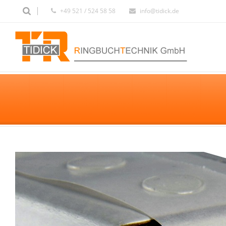
+49 521 / 524 58 58
info@tidick.de