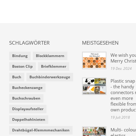
SCHLAGWÖRTER
MEISTGESEHEN
We wish yo
Bindung
Blockklammern
Merry Chris
Boston Clip
Briefklemmer
19 Dez. 2024
Buch
Buchbinderwerkzeuge
Plastic snap
- the handy
Bucheckenzange
connectors
even more
Buchschrauben
flexible fro
Displayaufsteller
own produc
19 Juli 2018
Doppelhohlnieten
Multi- colou
Drahtbügel-Klemmmechaniken
elastics