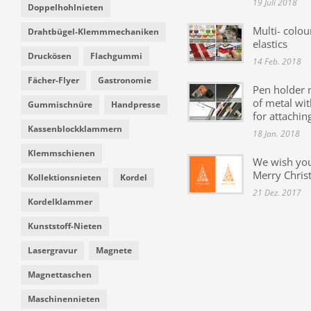
19 Juli 2018
Doppelhohlnieten
Multi- colou
Drahtbügel-Klemmmechaniken
elastics
Druckösen
Flachgummi
14 Feb. 2018
Fächer-Flyer
Gastronomie
Pen holder
of metal wit
Gummischnüre
Handpresse
for attachin
Kassenblockklammern
18 Jan. 2018
Klemmschienen
We wish yo
Merry Chris
Kollektionsnieten
Kordel
21 Dez. 2017
Kordelklammer
Kunststoff-Nieten
Lasergravur
Magnete
Magnettaschen
Maschinennieten