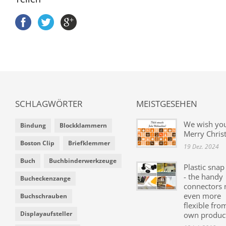
SCHLAGWÖRTER
MEISTGESEHEN
We wish yo
Bindung
Blockklammern
Merry Chris
Boston Clip
Briefklemmer
19 Dez. 2024
Buch
Buchbinderwerkzeuge
Plastic snap
- the handy
Bucheckenzange
connectors
even more
Buchschrauben
flexible fro
Displayaufsteller
own produc