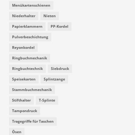
Menükartenschienen
Niederhalter
Nieten
Papierklammern
PP-Kordel
Pulverbeschichtung
Reyonkordel
Ringbuchmechanik
Ringbuchtechnik
Siebdruck
Speisekarten
Splintzange
Stammbuchmechanik
Stifthalter
T-Splinte
Tampondruck
Tragegriffe für Taschen
Ösen