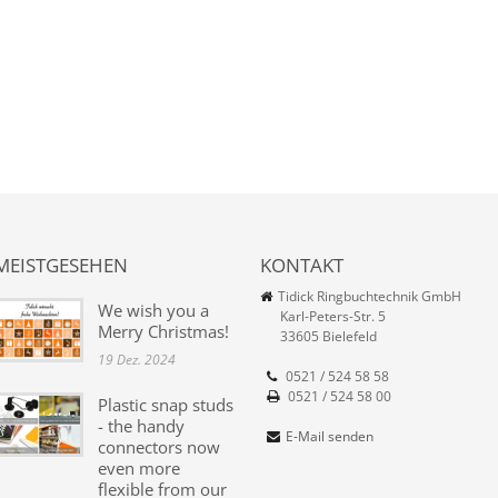
MEISTGESEHEN
KONTAKT
Tidick Ringbuchtechnik GmbH
We wish you a
Karl-Peters-Str. 5
Merry Christmas!
33605 Bielefeld
19 Dez. 2024
0521 / 524 58 58
0521 / 524 58 00
Plastic snap studs
- the handy
E-Mail senden
connectors now
even more
flexible from our