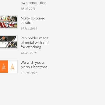
own production
19 Juli 2018
Multi- coloured
elastics
14 Feb. 2018
Pen holder made
of metal with clip
for attaching
18 Jan. 2018
We wish you a
Merry Christmas!
21 Dez. 2017