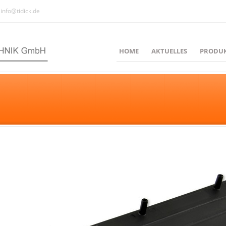
info@tidick.de
HOME
AKTUELLES
PRODU