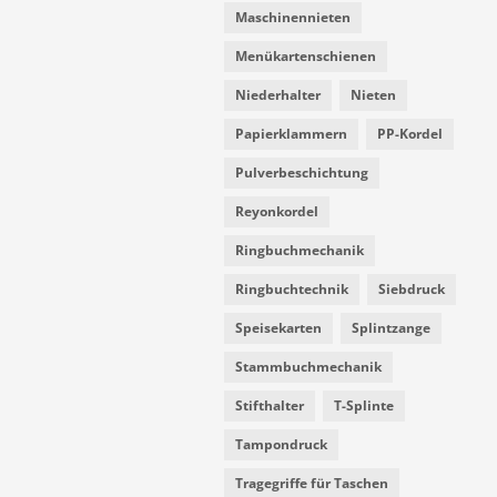
Maschinennieten
Menükartenschienen
Niederhalter
Nieten
Papierklammern
PP-Kordel
Pulverbeschichtung
Reyonkordel
Ringbuchmechanik
Ringbuchtechnik
Siebdruck
Speisekarten
Splintzange
Stammbuchmechanik
Stifthalter
T-Splinte
Tampondruck
Tragegriffe für Taschen