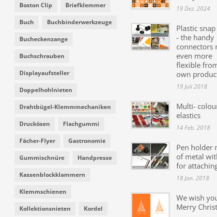
Boston Clip
Briefklemmer
19 Dez. 2024
Buch
Buchbinderwerkzeuge
Plastic snap
- the handy
Bucheckenzange
connectors
even more
Buchschrauben
flexible fro
Displayaufsteller
own produc
19 Juli 2018
Doppelhohlnieten
Multi- colou
Drahtbügel-Klemmmechaniken
elastics
Druckösen
Flachgummi
14 Feb. 2018
Fächer-Flyer
Gastronomie
Pen holder
of metal wit
Gummischnüre
Handpresse
for attachin
Kassenblockklammern
18 Jan. 2018
Klemmschienen
We wish yo
Merry Chris
Kollektionsnieten
Kordel