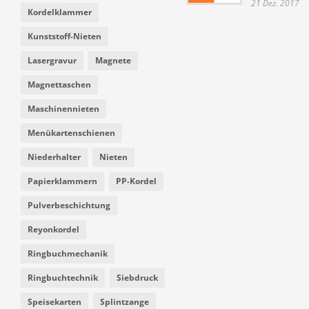
21 Dez. 2017
Kordelklammer
Kunststoff-Nieten
Lasergravur
Magnete
Magnettaschen
Maschinennieten
Menükartenschienen
Niederhalter
Nieten
Papierklammern
PP-Kordel
Pulverbeschichtung
Reyonkordel
Ringbuchmechanik
Ringbuchtechnik
Siebdruck
Speisekarten
Splintzange