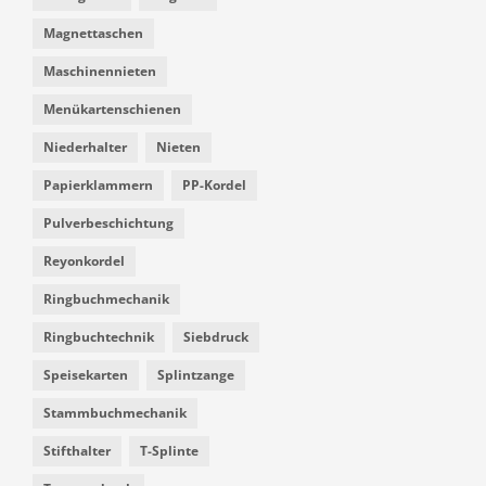
Magnettaschen
Maschinennieten
Menükartenschienen
Niederhalter
Nieten
Papierklammern
PP-Kordel
Pulverbeschichtung
Reyonkordel
Ringbuchmechanik
Ringbuchtechnik
Siebdruck
Speisekarten
Splintzange
Stammbuchmechanik
Stifthalter
T-Splinte