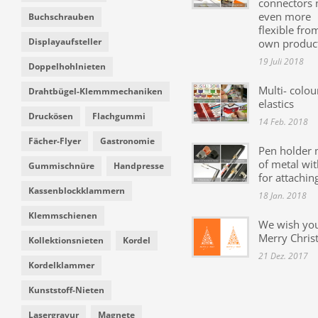
connectors
even more
Buchschrauben
flexible fro
Displayaufsteller
own produc
19 Juli 2018
Doppelhohlnieten
Multi- colou
Drahtbügel-Klemmmechaniken
elastics
Druckösen
Flachgummi
14 Feb. 2018
Fächer-Flyer
Gastronomie
Pen holder
of metal wit
Gummischnüre
Handpresse
for attachin
Kassenblockklammern
18 Jan. 2018
Klemmschienen
We wish yo
Merry Chris
Kollektionsnieten
Kordel
21 Dez. 2017
Kordelklammer
Kunststoff-Nieten
Lasergravur
Magnete