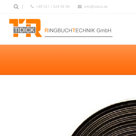
+49 521 / 524 58 58
info@tidick.de