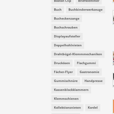
Boston Clip
Briefklemmer
Buch
Buchbinderwerkzeuge
Bucheckenzange
Buchschrauben
Displayaufsteller
Doppelhohlnieten
Drahtbügel-Klemmmechaniken
Druckösen
Flachgummi
Fächer-Flyer
Gastronomie
Gummischnüre
Handpresse
Kassenblockklammern
Klemmschienen
Kollektionsnieten
Kordel