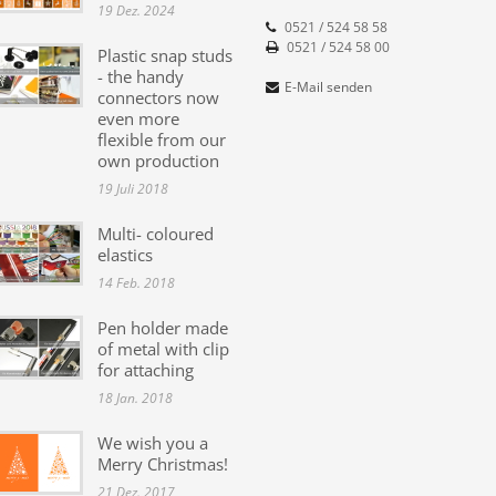
19 Dez. 2024
0521 / 524 58 58
0521 / 524 58 00
Plastic snap studs
- the handy
E-Mail senden
connectors now
even more
flexible from our
own production
19 Juli 2018
Multi- coloured
elastics
14 Feb. 2018
Pen holder made
of metal with clip
for attaching
18 Jan. 2018
We wish you a
Merry Christmas!
21 Dez. 2017