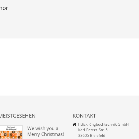
hor
MEISTGESEHEN
KONTAKT
Tidick Ringbuchtechnik GmbH
We wish you a
Karl-Peters-Str. 5
Merry Christmas!
33605 Bielefeld