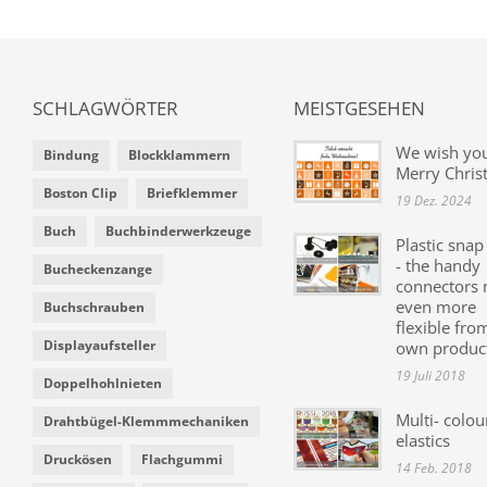
SCHLAGWÖRTER
MEISTGESEHEN
We wish yo
Bindung
Blockklammern
Merry Chris
Boston Clip
Briefklemmer
19 Dez. 2024
Buch
Buchbinderwerkzeuge
Plastic snap
- the handy
Bucheckenzange
connectors
even more
Buchschrauben
flexible fro
Displayaufsteller
own produc
19 Juli 2018
Doppelhohlnieten
Multi- colou
Drahtbügel-Klemmmechaniken
elastics
Druckösen
Flachgummi
14 Feb. 2018