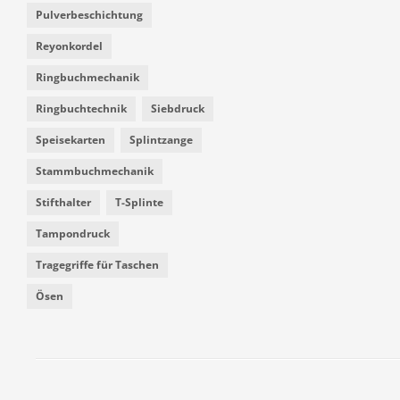
Pulverbeschichtung
Reyonkordel
Ringbuchmechanik
Ringbuchtechnik
Siebdruck
Speisekarten
Splintzange
Stammbuchmechanik
Stifthalter
T-Splinte
Tampondruck
Tragegriffe für Taschen
Ösen