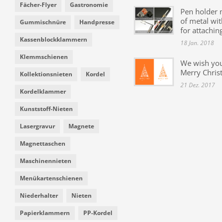
Fächer-Flyer
Gastronomie
Pen holder
of metal wit
Gummischnüre
Handpresse
for attachin
Kassenblockklammern
18 Jan. 2018
Klemmschienen
We wish yo
Merry Chris
Kollektionsnieten
Kordel
21 Dez. 2017
Kordelklammer
Kunststoff-Nieten
Lasergravur
Magnete
Magnettaschen
Maschinennieten
Menükartenschienen
Niederhalter
Nieten
Papierklammern
PP-Kordel