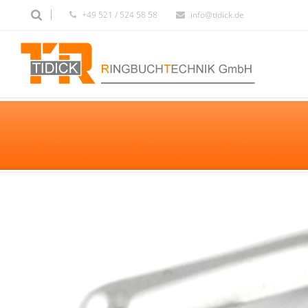
+49 521 / 524 58 58
info@tidick.de