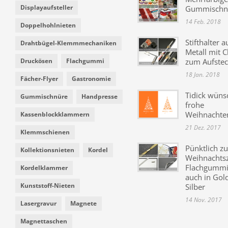
Displayaufsteller
Gummischn
14 Feb. 2018
Doppelhohlnieten
Stifthalter a
Drahtbügel-Klemmmechaniken
Metall mit C
Druckösen
Flachgummi
zum Aufste
18 Jan. 2018
Fächer-Flyer
Gastronomie
Tidick wüns
Gummischnüre
Handpresse
frohe
Weihnachte
Kassenblockklammern
21 Dez. 2017
Klemmschienen
Pünktlich zu
Kollektionsnieten
Kordel
Weihnachtsz
Flachgummi 
Kordelklammer
auch in Gol
Kunststoff-Nieten
Silber
14 Nov. 2017
Lasergravur
Magnete
Magnettaschen