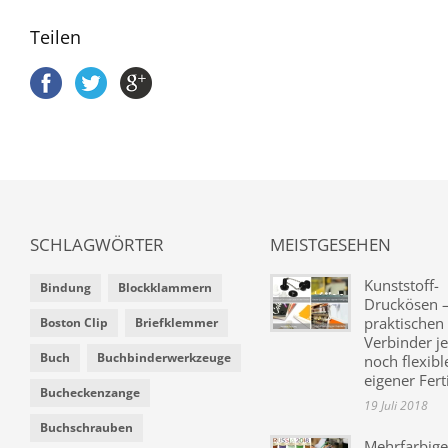
Teilen
SCHLAGWÖRTER
MEISTGESEHEN
Kunststoff-
Bindung
Blockklammern
Druckösen –
praktischen
Boston Clip
Briefklemmer
Verbinder je
Buch
Buchbinderwerkzeuge
noch flexibl
eigener Fer
Bucheckenzange
19 Juli 2018
Buchschrauben
Mehrfarbige