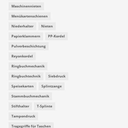
Maschinennieten
Menükartenschienen
Niederhalter
Nieten
Papierklammern
PP-Kordel
Pulverbeschichtung
Reyonkordel
Ringbuchmechanik
Ringbuchtechnik
Siebdruck
Speisekarten
Splintzange
Stammbuchmechanik
Stifthalter
T-Splinte
Tampondruck
Tragegriffe für Taschen