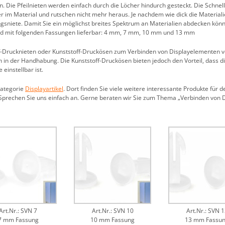
 Die Pfeilnieten werden einfach durch die Löcher hindurch gesteckt. Die Schne
cher im Material und rutschen nicht mehr heraus. Je nachdem wie dick die Material
gsniete. Damit Sie ein möglichst breites Spektrum an Materialien abdecken kö
ind mit folgenden Fassungen lieferbar: 4 mm, 7 mm, 10 mm und 13 mm
ff-Drucknieten oder Kunststoff-Druckösen zum Verbinden von Displayelementen v
ch in der Handhabung. Die Kunststoff-Druckösen bieten jedoch den Vorteil, dass 
einstellbar ist.
kategorie
Displayartikel
. Dort finden Sie viele weitere interessante Produkte für
prechen Sie uns einfach an. Gerne beraten wir Sie zum Thema „Verbinden von D
Art.Nr.: SVN 7
Art.Nr.: SVN 10
Art.Nr.: SVN 1
7 mm Fassung
10 mm Fassung
13 mm Fassu