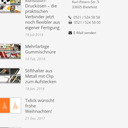
Kunststoff-
Karl-Peters-Str. 5
Druckösen – die
33605 Bielefeld
praktischen
Verbinder jetzt
0521 / 524 58 58
noch flexibler aus
0521 / 524 58 00
eigener Fertigung
E-Mail senden
19 Juli 2018
Mehrfarbige
Gummischnüre
14 Feb. 2018
Stifthalter aus
Metall mit Clip
zum Aufstecken
18 Jan. 2018
Tidick wünscht
frohe
Weihnachten!
21 Dez. 2017