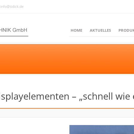
info@tidick.de
HOME
AKTUELLES
PRODU
splayelementen – „schnell wie e