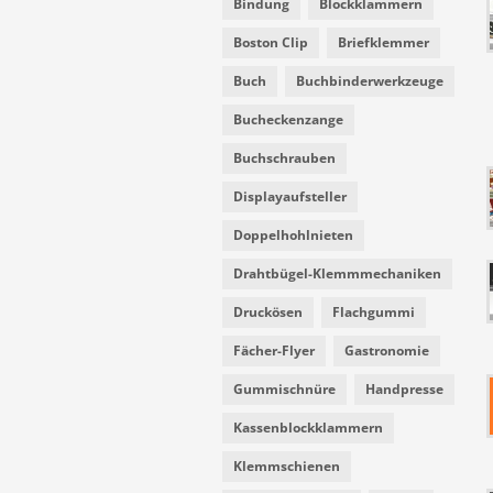
Bindung
Blockklammern
Boston Clip
Briefklemmer
Buch
Buchbinderwerkzeuge
Bucheckenzange
Buchschrauben
Displayaufsteller
Doppelhohlnieten
Drahtbügel-Klemmmechaniken
Druckösen
Flachgummi
Fächer-Flyer
Gastronomie
Gummischnüre
Handpresse
Kassenblockklammern
Klemmschienen