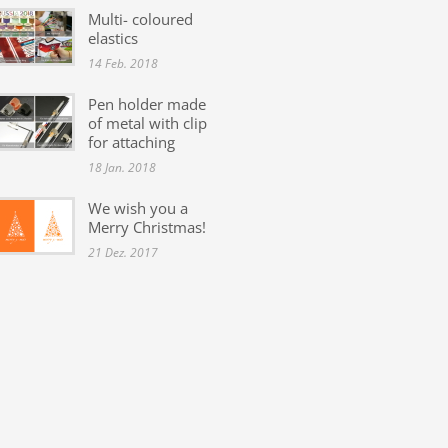
Multi- coloured
elastics
14 Feb. 2018
Pen holder made
of metal with clip
for attaching
18 Jan. 2018
We wish you a
Merry Christmas!
21 Dez. 2017