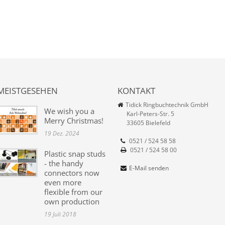
MEISTGESEHEN
KONTAKT
Tidick Ringbuchtechnik GmbH
We wish you a
Karl-Peters-Str. 5
Merry Christmas!
33605 Bielefeld
19 Dez. 2024
0521 / 524 58 58
0521 / 524 58 00
Plastic snap studs
- the handy
E-Mail senden
connectors now
even more
flexible from our
own production
19 Juli 2018