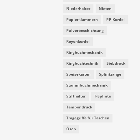
Niederhalter
Nieten
Papierklammern
PP-Kordel
Pulverbeschichtung
Reyonkordel
Ringbuchmechanik
Ringbuchtechnik
Siebdruck
Speisekarten
Splintzange
Stammbuchmechanik
Stifthalter
T-Splinte
Tampondruck
Tragegriffe für Taschen
Ösen